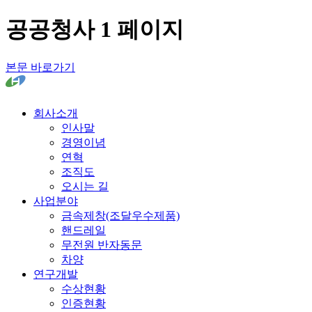
공공청사 1 페이지
본문 바로가기
회사소개
인사말
경영이념
연혁
조직도
오시는 길
사업분야
금속제창(조달우수제품)
핸드레일
무전원 반자동문
차양
연구개발
수상현황
인증현황