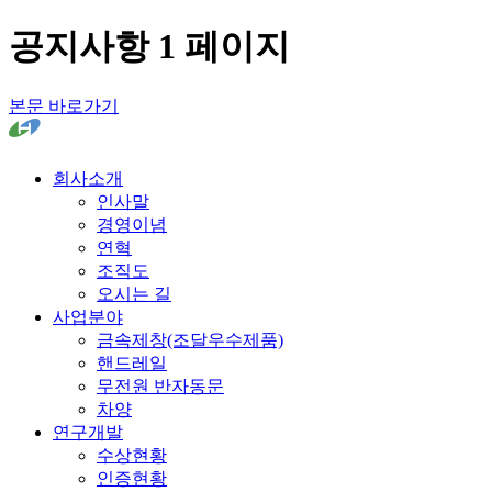
공지사항 1 페이지
본문 바로가기
회사소개
인사말
경영이념
연혁
조직도
오시는 길
사업분야
금속제창(조달우수제품)
핸드레일
무전원 반자동문
차양
연구개발
수상현황
인증현황